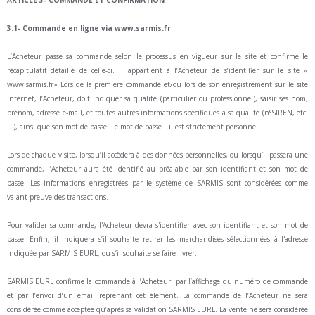
3.1- Commande en ligne via www.sarmis.fr
L’Acheteur passe sa commande selon le processus en vigueur sur le site et confirme le
récapitulatif détaillé de celle-ci. Il appartient à l’Acheteur de s’identifier sur le site «
www.sarmis.fr» Lors de la première commande et/ou lors de son enregistrement sur le site
Internet, l’Acheteur, doit indiquer sa qualité (particulier ou professionnel), saisir ses nom,
prénom, adresse e-mail, et toutes autres informations spécifiques à sa qualité (n°SIREN, etc.
…), ainsi que son mot de passe. Le mot de passe lui est strictement personnel.
Lors de chaque visite, lorsqu’il accèdera à des données personnelles, ou lorsqu’il passera une
commande, l’Acheteur aura été identifié au préalable par son identifiant et son mot de
passe. Les informations enregistrées par le système de SARMIS sont considérées comme
valant preuve des transactions.
Pour valider sa commande, l'Acheteur devra s'identifier avec son identifiant et son mot de
passe. Enfin, il indiquera s’il souhaite retirer les marchandises sélectionnées à l'adresse
indiquée par SARMIS EURL, ou s’il souhaite se faire livrer.
SARMIS EURL confirme la commande à l’Acheteur par l’affichage du numéro de commande
et par l’envoi d’un email reprenant cet élément. La commande de l’Acheteur ne sera
considérée comme acceptée qu’après sa validation SARMIS EURL. La vente ne sera considérée