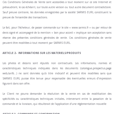
Ces Conditions Générales de Vente sont accessibles à tout moment sur ce site Internet et
prévaudront, le cas échéant, sur toute autre version ou tout autre document contradictoire.
Sauf preuve contraire, les données enregistrées par la société SARMIS EURL constituent la
preuve de l’ensemble des transactions.
Le fait, pour l’Acheteur, de passer commande sur le site « www.sarmis.fr » ou par retour de
devis signé et accompagné de la mention « bon pour accord » implique son acceptation sans
réserve des présentes conditions générales de vente. Ces conditions générales de vente
peuvent être modifiées à tout moment par SARMIS EURL.
ARTICLE 2- INFORMATIONS SUR LES MATERIELS/PRODUITS
Les photos et dessins sont réputés non contractuels. Les informations, normes et
caractéristiques techniques indiquées dans les documents (catalogue,prospectus,page
web,tarifs...) ne sont données qu’à titre indicatif et peuvent être modifiées sans que
SARMIS EURL puisse être tenue pour responsable des éventuelles erreurs d’impression
figurant dans son offre.
Le Client ne pourra demander la résolution de la vente en cas de modification des
spécificités ou caractéristiques techniques initiales, intervenant entre la passation de la
commande et la livraison, qui résulterait de l’application d’une réglementation nouvelle
ARTICLE 3- COMMANDE ET CONFIRMATION