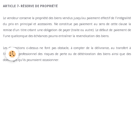
ARTICLE 7- RÉSERVE DE PROPRIÉTÉ
Le vendeur conserve la propriété des biens vendus jusqu’au paiement effectif de l’intégralité
du prix en principal et accessoires. Ne constitue pas paiement au sens de cette clause la
remise d’un titre créant une obligation de payer (traite ou autre). Le défaut de paiement de
l’une quelconque des échéances pourra entraîner la revendication des biens.
Les dispositions ci-dessus ne font pas obstacle, à compter de la délivrance, au transfert à
l’Acheteur professionnel des risques de perte ou de détérioration des biens ainsi que des
dommages qu’ils pourraient occasionner.
ARTICLE 8- TRANSFERT DE PROPRIÉTÉ ET TRANSFERT DE RISQUES
A défaut de réserves expressément émises par le Client, les Matériels/Produits livrés sont
réputés conformes en quantité et qualité à la commande. Les réclamations doivent être
mentionnées en présence du transporteur ou du préposé SARMIS sur le bordereau de
livraison, dûment signé et remis au transporteur puis notifiées par lettre recommandée avec
accusé de réception au transporteur, conformément à la lettre de l’article L133-3 du Code de
Commerce dans les 3 jours de la réception des Matériels / Produits, et signalées à SARMIS
EURL dans le même délai. Passé ce délai, toute réclamation sera considérée comme
irrecevable. En cas de réclamation, l’Acheteur devra détailler les défauts de conformité par
écrit et laisser toute facilité à SARMIS EURL pour procéder à la constatation de ces défauts.