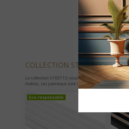
COLLECTION STRETTO SARMIS
La collection STRETTO vous propose un revêtement mural 
réaliste, ces panneaux sont idéaux pour structurer élég
Eco-responsable