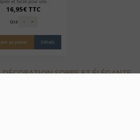
apide et facile pour une...
16,95€
TTC
Qté
uter au panier
Détails
E DÉCORATION SOBRE ET ÉLÉGANTE
iré des tasseaux bois naturels. Leur finition bois imprimée sur suppor
ndinaves
ne