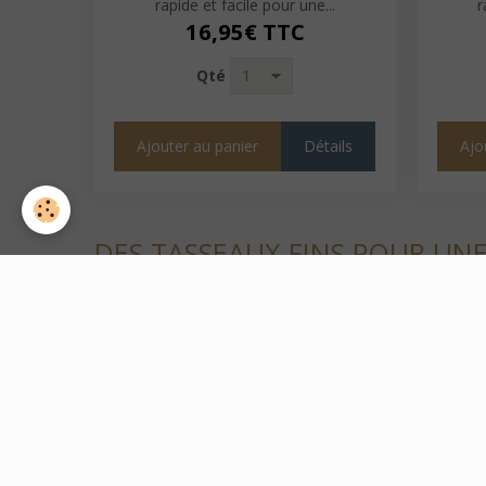
rapide et facile pour une...
r
16,95€
TTC
Qté
Ajouter au panier
Détails
Ajo
DES TASSEAUX FINS POUR UN
Les panneaux STRETTO offrent un relief minimaliste insp
sans les contraintes du bois massif.
Design fin et discret : idéal pour ambiances zen ou sca
Pose bord à bord : effet mural sans joint visible
100% étanches : compatibles avec salle de bain et cuisi