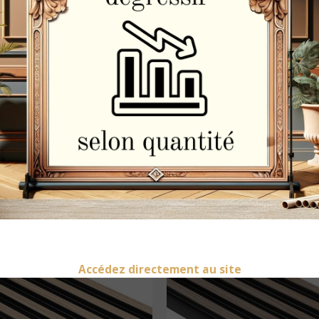
– PANNEAUX MURAUX À EFFET TASSEA
décoratif à effet tasseaux bois fins, en polyuréthane haute densité. 
amment une tête de lit, un couloir ou une niche murale.
Accédez directement au site