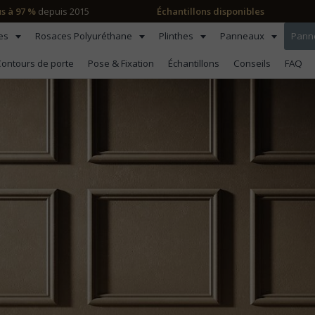
us à 97 %
depuis 2015
Échantillons disponibles
les
Rosaces Polyuréthane
Plinthes
Panneaux
Pann
ontours de porte
Pose & Fixation
Échantillons
Conseils
FAQ