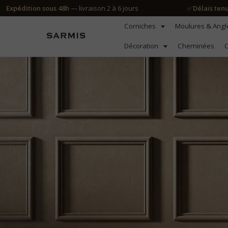
Expédition sous 48h
— livraison 2 à 6 jours
✅
Délais ten
Corniches
Moulures & Ang
Décoration
Cheminées
C