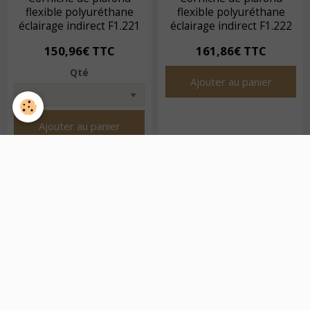
flexible polyuréthane
flexible polyuréthane
éclairage indirect F1.221
éclairage indirect F1.222
150,96€ TTC
161,86€ TTC
Qté
Ajouter au panier
Ajouter au panier
UNE CORNICHE LED FLEXIBLE,
PENSÉE POUR L’ARCHITECTURE
COMPLEXE
Fabriquées en polyuréthane flexible, ces corniches s’adaptent aux
arrondis, murs cintrés et angles non droits. Elles conservent leur
finesse tout en permettant la pose de rubans LED classiques.