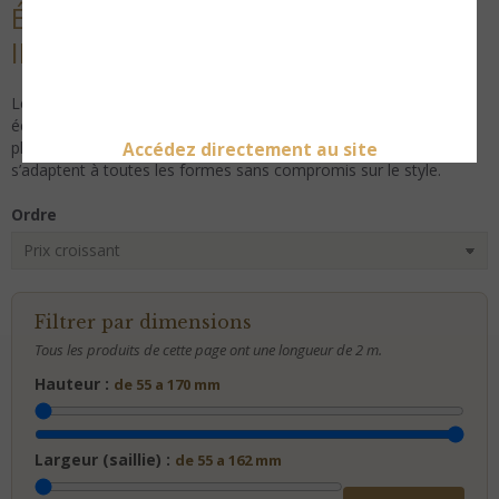
ÉCLAIRAGE LED POUR MURS
INCURVÉS
Les
corniches lumineuses souples
sont idéales pour créer un
éclairage LED indirect sur des murs courbes, colonnes ou
plafonds irréguliers. Fabriquées dans un matériau flexible, elles
Accédez directement au site
s’adaptent à toutes les formes sans compromis sur le style.
Ordre
Filtrer par dimensions
Tous les produits de cette page ont une longueur de 2 m.
Hauteur :
de 55 a 170 mm
Largeur (saillie) :
de 55 a 162 mm