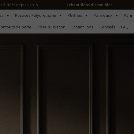
us à 97 %
depuis 2015
Échantillons disponibles
les
Rosaces Polyuréthane
Plinthes
Panneaux
Pann
ontours de porte
Pose & Fixation
Échantillons
Conseils
FAQ