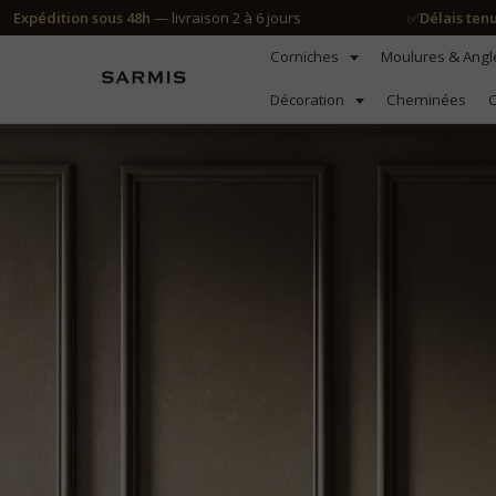
Expédition sous 48h
— livraison 2 à 6 jours
✅
Délais ten
Corniches
Moulures & Ang
Décoration
Cheminées
C