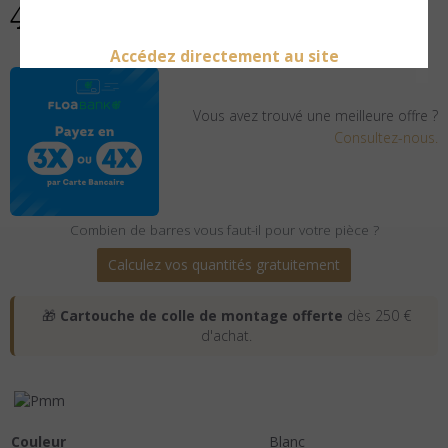
4.031.0131
Accédez directement au site
Vous avez trouvé une meilleure offre ?
Consultez-nous.
Combien de barres vous faut-il pour votre pièce ?
Calculez vos quantités gratuitement
🎁
Cartouche de colle de montage offerte
dès 250 €
d'achat.
Couleur
Blanc