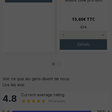
Mastic colle pro G09
15,60€ TTC
Qté
Détails