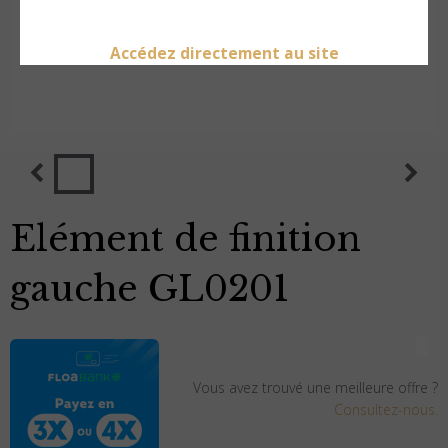
Accédez directement au site
Elément de finition
gauche GL0201
Vous avez trouvé une meilleure offre ?
Consultez-nous.