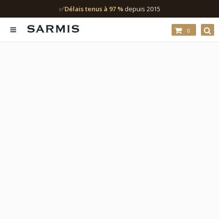
✅
Délais tenus à 97 %
depuis 2015
0