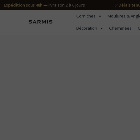
Expédition sous 48h
— livraison 2 à 6 jours
✅
Délais ten
Corniches
Moulures & Ang
Décoration
Cheminées
C