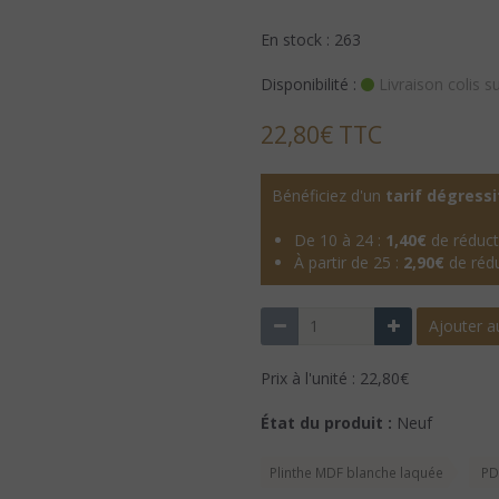
En stock : 263
Disponibilité :
Livraison colis s
22,80€ TTC
Bénéficiez d'un
tarif dégressi
De 10 à 24 :
1,40€
de réducti
À partir de 25 :
2,90€
de rédu
Ajouter a
Prix à l'unité : 22,80€
État du produit :
Neuf
Plinthe MDF blanche laquée
PD