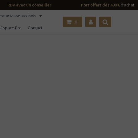
RDV avec un conseiller
Port offert dès 400 €
d’achat
eaux tasseaux bois
0
Espace Pro
Contact