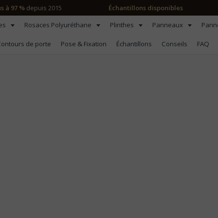
us à 97 %
depuis 2015
Échantillons disponibles
les
Rosaces Polyuréthane
Plinthes
Panneaux
Pann
ontours de porte
Pose & Fixation
Échantillons
Conseils
FAQ