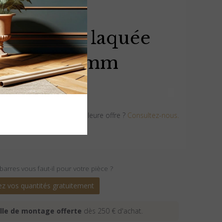
F 120 mm laquée
0×16×2000 mm
Vous avez trouvé une meilleure offre ?
Consultez-nous.
arres vous faut-il pour votre pièce ?
ez vos quantités gratuitement
lle de montage offerte
dès 250 € d'achat.