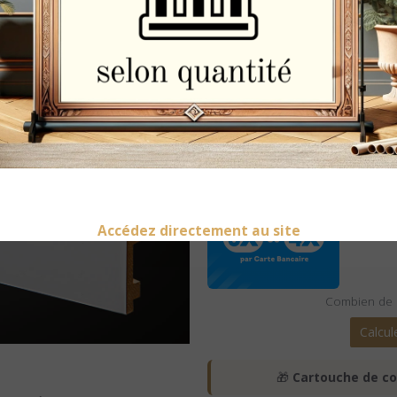
Plinthe MD
L12/1 – 12
Accédez directement au site
Combien de b
Calcul
🎁
Cartouche de co