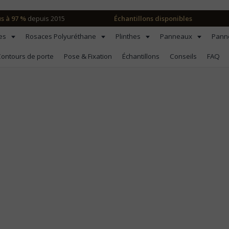
us à 97 %
depuis 2015
Échantillons disponibles
les
Rosaces Polyuréthane
Plinthes
Panneaux
Pann
ontours de porte
Pose & Fixation
Échantillons
Conseils
FAQ