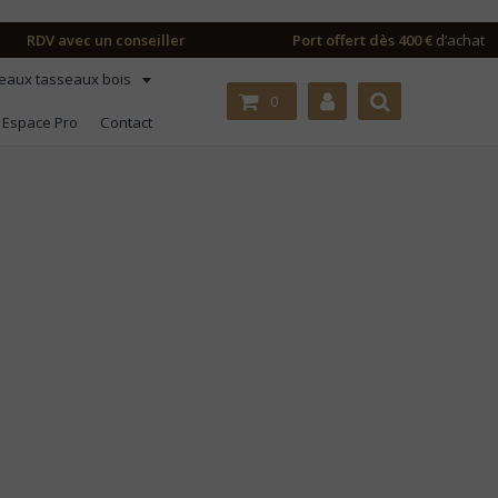
RDV avec un conseiller
Port offert dès 400 €
d’achat
eaux tasseaux bois
0
Espace Pro
Contact