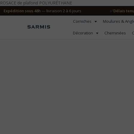
ROSACE de plafond POLYURÉTHANE
Expédition sous 48h
— livraison 2 à 6 jours
✅
Délais ten
Corniches
Moulures & Ang
Décoration
Cheminées
C