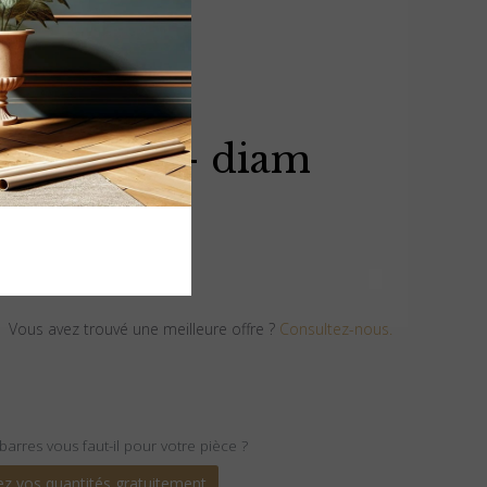
plafond
e 1.0022 - diam
Vous avez trouvé une meilleure offre ?
Consultez-nous.
arres vous faut-il pour votre pièce ?
ez vos quantités gratuitement