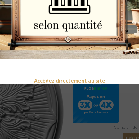
Rosace de 
polyuréthan
52.5cm
Accédez directement au site
Combien de b
Calcul